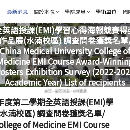
Jump to Main content
Jump to Navigation
最新消息
關於本院
學院成員
學術單位
國
國醫藥大學醫學院 111學年度第二
全英語授課(EMI)學習心得海報競賽得
作品展(水湳校區) 調查問卷獲獎名單
China Medical University College o
您在這裡
Medicine EMI Course Award-Winnin
osters Exhibition Survey (2022-20
Academic Year) List of recipients
首頁
-
最新消息
-
EMI活動
年度第二學期全英語授課(EMI)學
水湳校區) 調查問卷獲獎名單/
ollege of Medicine EMI Course