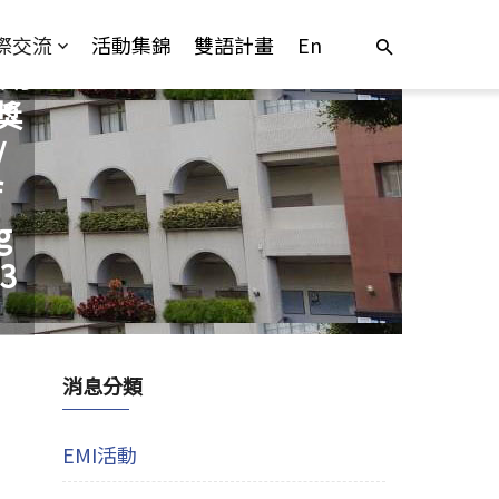
際交流
活動集錦
雙語計畫
En
學期
獎
/
f
g
23
消息分類
EMI活動