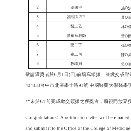
2
藥四甲
施
O
3
護理系
2
甲
黃
O
4
醫二乙
林
O
5
營養系教師
黃
O
6
藥二丁
孫
O
7
藥二丙
陳
O
8
教職員
吳
O
敬請獲獎者於6月1日(四)前填寫領據，並繳交或郵
404333台中市北區學士路91號 中國醫藥大學醫學院
**
未於6/1前完成繳交領據之獲獎者，將視同放棄
Congratulations! A notification letter will be emailed
and submit it to the Office of the College of Medici