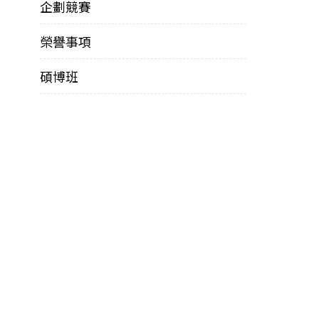
企劃競賽
榮譽事項
碩博班