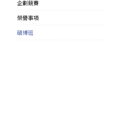
企劃競賽
榮譽事項
碩博班