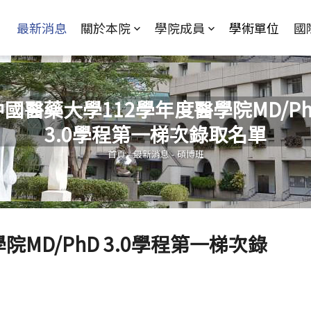
Jump to Main content
Jump to Navigation
最新消息
關於本院
學院成員
學術單位
國
中國醫藥大學112學年度醫學院MD/Ph
3.0學程第一梯次錄取名單
您在這裡
首頁
-
最新消息
-
碩博班
MD/PhD 3.0學程第一梯次錄