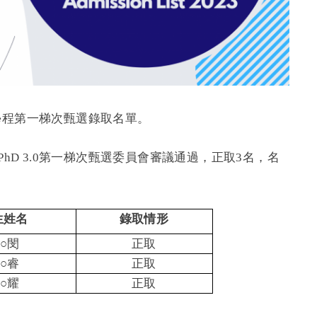
.0學程第一梯次甄選錄取名單。
PhD 3.0第一梯次甄選委員會審議通過，正取3名，名
生姓名
錄取情形
○
閔
正取
○
睿
正取
○
耀
正取