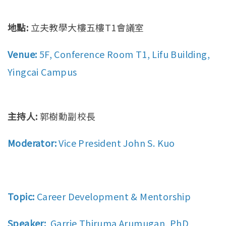
地點:
立夫教學大樓五樓T1會議室
Venue:
5F, Conference Room T1, Lifu Building,
Yingcai Campus
主持人:
郭樹勳副校長
Moderator:
Vice President John S. Kuo
Topic:
Career Development & Mentorship
Speaker:
Garrie Thiruma Arumugan, PhD