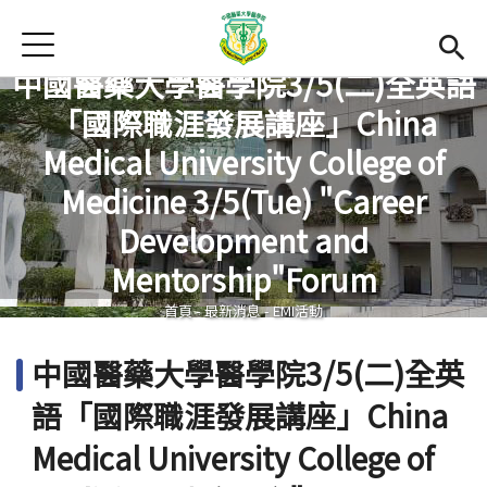
Jump to Main content
Jump to Navigation
首頁
中國醫藥大學醫學院3/5(二)全英語
最新消息
「國際職涯發展講座」China
Open submenu (關於本院)
關於本院
Medical University College of
Open submenu (學院成員)
學院成員
Medicine 3/5(Tue) "Career
您在這裡
Development and
學術單位
Mentorship"Forum
Open submenu (國際交流)
國際交流
首頁
-
最新消息
-
EMI活動
活動集錦
中國醫藥大學醫學院3/5(二)全英
雙語計畫
(link is external)
語「國際職涯發展講座」China
En
Medical University College of