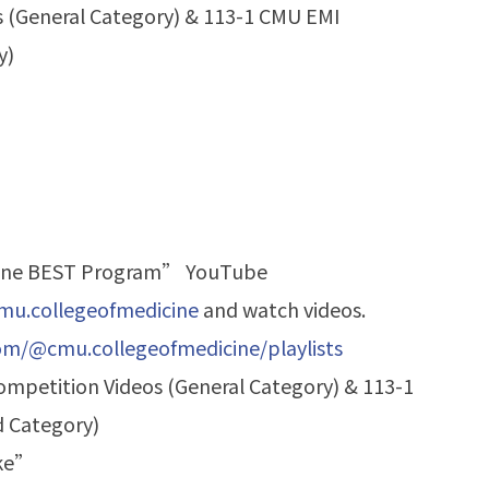
(General Category) & 113-1 CMU EMI
y)
icine BEST Program” YouTube
u.collegeofmedicine
and watch videos.
com/@cmu.
collegeofmedicine/playlists
Competition Videos (General Category) & 113-1
 Category)
ike”