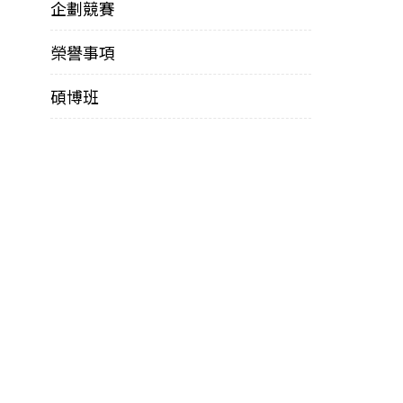
企劃競賽
榮譽事項
碩博班