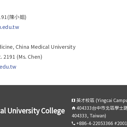
2191(陳小姐)
.edu.tw
icine, China Medical University
t. 2191 (Ms. Chen)
edu.tw
英才校區 (Yingcai Campu
404333台中市北區學士路91號 (
niversity College
404333, Taiwan)
+886-4-22053366 #200