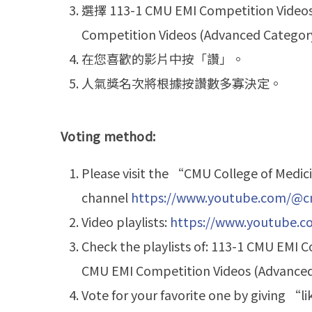
選擇 113-1 CMU EMI Competition Videos 
Competition Videos (Advanced Categor
在您喜歡的影片中按「讚」。
人氣獎名次將根據按讚數多寡決定。
Voting method:
Please visit the “CMU College of Med
channel
https://www.youtube.com/@cm
Video playlists:
https://www.youtube.
Check the playlists of: 113-1 CMU EMI 
CMU EMI Competition Videos (Advanced
Vote for your favorite one by giving “l