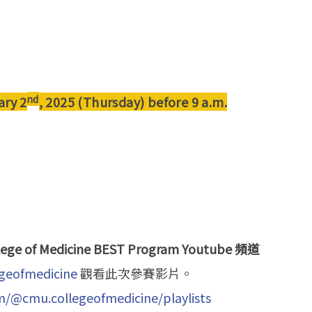
nd
ary 2
, 2025 (Thursday) before 9 a.m.
f Medicine BEST Program Youtube 頻道
geofmedicine
觀看此次參賽影片。
om/@cmu.
collegeofmedicine/playlists