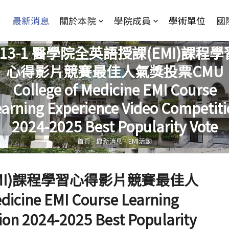
Jump to Main content
Jump to Navigation
最新消息
關於本院
學院成員
學術單位
國
113-1 醫學院全英語授課(EMI)課程學
心得影片競賽最佳人氣獎投票CMU
College of Medicine EMI Course
您在這裡
arning Experience Video Competit
2024-2025 Best Popularity Vote
首頁
-
最新消息
-
EMI活動
EMI)課程學習心得影片競賽最佳人
cine EMI Course Learning
ion 2024-2025 Best Popularity