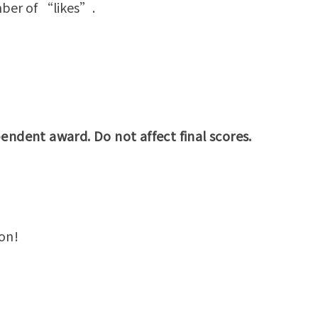
ber of “likes”.
。
endent award. Do not affect final scores.
on!