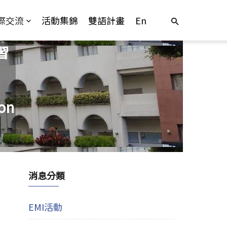
際交流
活動集錦
雙語計畫
En
習
ion
消息分類
EMI活動