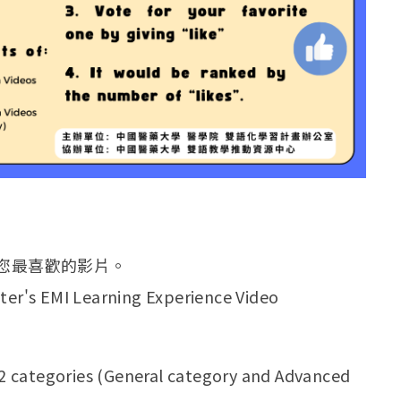
下您最喜歡的影片。
ster's EMI Learning Experience Video
e 2 categories (General category and Advanced