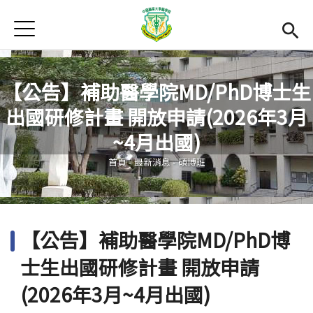
Jump to Main content
Jump to Navigation
首頁
最新消息
Open submenu (關於本院)
關於本院
【公告】補助醫學院MD/PhD博士生
出國研修計畫 開放申請(2026年3月
Open submenu (學院成員)
學院成員
您在這裡
~4月出國)
學術單位
首頁
-
最新消息
-
碩博班
Open submenu (國際交流)
國際交流
活動集錦
【公告】補助醫學院MD/PhD博
雙語計畫
(link is external)
士生出國研修計畫 開放申請
En
(2026年3月~4月出國)