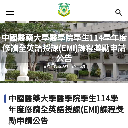
Jump to Main content
Jump to Navigation
首頁
最新消息
Open submenu (關於本院)
關於本院
中國醫藥大學醫學院學生114學年度
修讀全英語授課(EMI)課程獎勵申請
Open submenu (學院成員)
學院成員
您在這裡
公告
學術單位
首頁
-
最新消息
-
EMI活動
Open submenu (國際交流)
國際交流
活動集錦
中國醫藥大學醫學院學生114學
雙語計畫
(link is external)
年度修讀全英語授課(EMI)課程獎
En
勵申請公告