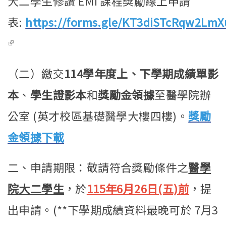
大二學生修讀 EMI 課程獎勵線上申請
表:
https://forms.gle/KT3diSTcRqw2LmX
(link is external)
（二）繳交
114學年度上、下學期成績單影
本
、
學生證影本
和
獎勵金領據
至醫學院辦
公室 (英才校區基礎醫學大樓四樓)。
獎勵
金領據下載
二、申請期限：敬請符合獎勵條件之
醫學
院大二學生
，於
115
年6月26日(五)前
，提
出申請。(**下學期成績資料最晚可於 7月3