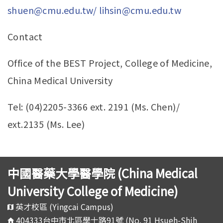
shuen@cmu.edu.tw/
lihsin@cmu.edu.tw
Contact
Office of the BEST Project, College of Medicine,
China Medical University
Tel: (04)2205-3366 ext. 2191 (Ms. Chen)/
ext.2135 (Ms. Lee)
中國醫藥大學醫學院 (China Medical
University College of Medicine)
英才校區 (Yingcai Campus)
404333台中市北區學士路91號 (No. 91 Hsueh-Shih