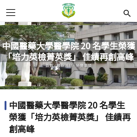
Jump to Main content
Jump to Navigation
首頁
最新消息
Open submenu (關於本院)
關於本院
中國醫藥大學醫學院 20 名學生榮獲
Open submenu (學院成員)
學院成員
「培力英檢菁英獎」 佳績再創高峰
您在這裡
學術單位
首頁
-
最新消息
-
榮譽事項
Open submenu (國際交流)
國際交流
活動集錦
中國醫藥大學醫學院 20 名學生
雙語計畫
(link is external)
榮獲「培力英檢菁英獎」 佳績再
En
創高峰