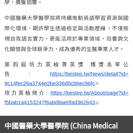
學，廣獲迴響。
中國醫藥大學醫學院將持續推動英語學習資源與國
際化環境，期許學生透過檢定與活動歷練，不僅檢
視自我語言實力，更能活用於專業領域，培養跨文
化關懷與全球競爭力，成為優秀的生醫專業人才。
第四屆培力英檢菁英獎 獲獎名單公
告:
https://bestep.tw/
News/detail?id=
(link is
9c14fec26a3744e2be336d0cbbec96
fc
external)
培力英檢簡介:
https://
bestep.tw/About/page?id=
(link is external)
f5bab1a4153247f6abd8ae0fad3626
43
中國醫藥大學醫學院 (China Medical