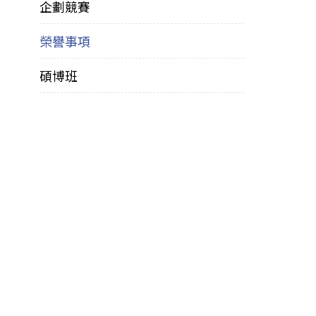
企劃競賽
榮譽事項
碩博班