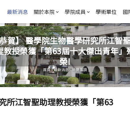
Jump to Main content
Jump to Navigation
最新消息
關於本院
學院成員
學術單位
國
恭賀】 醫學院生物醫學研究所江智
理教授榮獲「第63屆十大傑出青年」
您在這裡
榮!
首頁
-
最新消息
-
榮譽事項
究所江智聖助理教授榮獲「第63