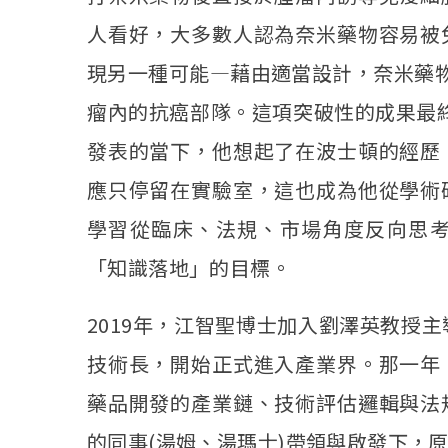
人看好，大多數人認為奈米藥物容易被
現另一種可能—藉由適當設計，奈米藥
瘤內的抗癌部隊。這項突破性的成果最終發表於《
發表的當下，他想起了在波士頓的經歷
應只停留在實驗室，這也成為他從學術
學習從臨床、法規、市場角度反向思
「知識落地」的目標。
2019年，江智聖博士加入劉澤英教授主導
技術長，開始正式進入產業界。那一年
藥品開發的產業鏈、技術評估邏輯與法
的同事(湯姆、湯瑪士)帶領與啟發下，