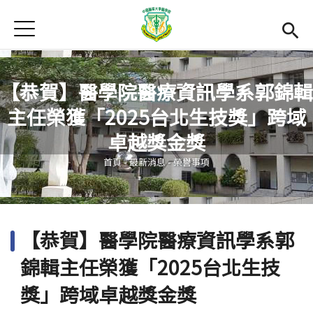
Jump to Main content
Jump to Navigation
首頁
最新消息
Open submenu (關於本院)
關於本院
【恭賀】醫學院醫療資訊學系郭錦輯
主任榮獲「2025台北生技獎」跨域
Open submenu (學院成員)
學院成員
您在這裡
卓越獎金獎
學術單位
首頁
-
最新消息
-
榮譽事項
Open submenu (國際交流)
國際交流
活動集錦
【恭賀】醫學院醫療資訊學系郭
雙語計畫
(link is external)
錦輯主任榮獲「2025台北生技
En
獎」跨域卓越獎金獎