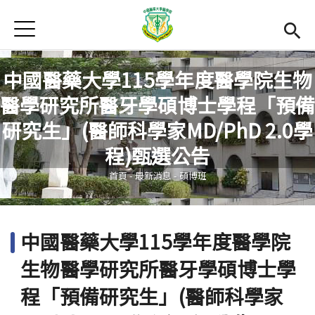
Jump to Main content
Jump to Navigation
首頁
最新消息
中國醫藥大學115學年度醫學院生物
Open submenu (關於本院)
關於本院
醫學研究所醫牙學碩博士學程「預備
Open submenu (學院成員)
學院成員
研究生」(醫師科學家MD/PhD 2.0學
您在這裡
程)甄選公告
學術單位
首頁
-
最新消息
-
碩博班
Open submenu (國際交流)
國際交流
活動集錦
中國醫藥大學115學年度醫學院
雙語計畫
(link is external)
生物醫學研究所醫牙學碩博士學
En
程「預備研究生」(醫師科學家