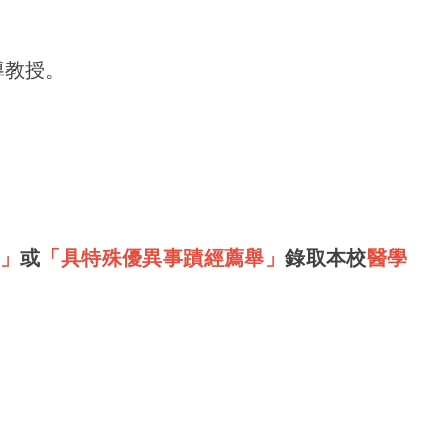
導教授。
」
或
「具特殊優異事蹟經薦舉」
錄取本校
醫學