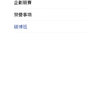
企劃競賽
榮譽事項
碩博班