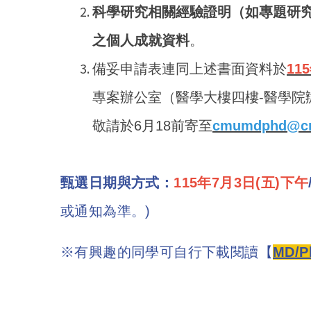
科學研究相關經驗證明（如專題研究
之個人成就資料
。
備妥申請表連同上述書面資料於
115
專案辦公室（醫學大樓四樓-醫學院辦
敬請於6月18前寄至
cmumdphd@cm
甄選日期與方式：
115年7月3日(五)下午
或通知為準。)
※有興趣的同學可自行下載閱讀【
MD/P