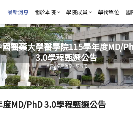
Jump to Main content
Jump to Navigation
最新消息
關於本院
學院成員
學術單位
國
中國醫藥大學醫學院115學年度MD/Ph
3.0學程甄選公告
您在這裡
首頁
-
最新消息
-
碩博班
MD/PhD 3.0學程甄選公告