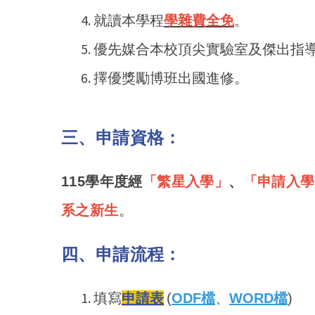
就讀本學程
學雜費全免
。
優先媒合本校頂尖實驗室及傑出指
擇優獎勵博班出國進修。
三、申請資格：
115
學年度經
「繁星入學」
、
「申請入學
系之新生
。
四、申請流程：
填寫
申請表
(
ODF
檔
、
WORD檔
)