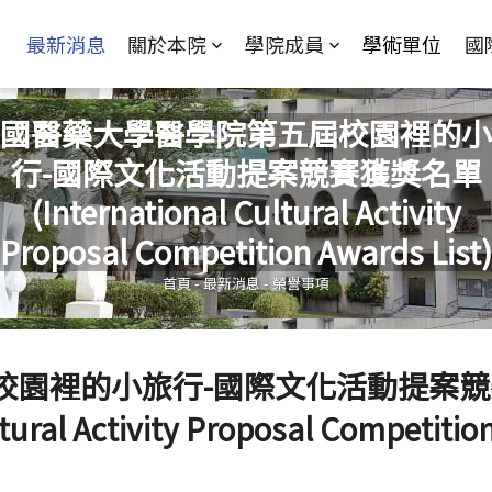
Jump to Main content
Jump to Navigation
最新消息
關於本院
學院成員
學術單位
國
國醫藥大學醫學院第五屆校園裡的小
行-國際文化活動提案競賽獲獎名單
(International Cultural Activity
您在這裡
Proposal Competition Awards List)
首頁
-
最新消息
-
榮譽事項
校園裡的小旅行-國際文化活動提案競
ral Activity Proposal Competitio