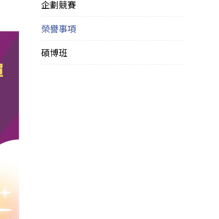
企劃競賽
榮譽事項
碩博班