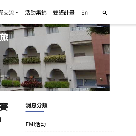
際交流
活動集錦
雙語計畫
En
旅
賽
消息分類
n
EMI活動