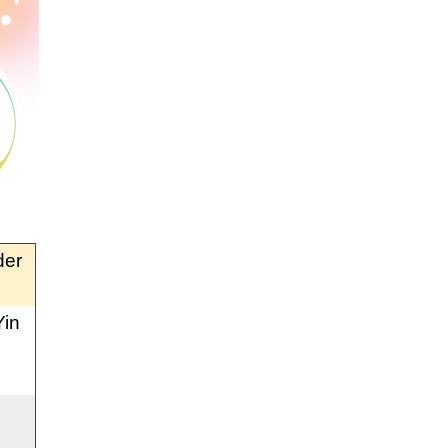
der
Yin