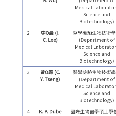
R. Wu)
(Department of
Medical Laborato
Science and
Biotechnology)
2
李O晨 (
I.
醫學檢驗生物技術學
C. Lee)
(Department of
Medical Laborato
Science and
Biotechnology)
3
曾O筠 (
C.
醫學檢驗生物技術學
Y. Tseng)
(Department of
Medical Laborato
Science and
Biotechnology)
4
K. P. Dube
國際生物醫學碩士學