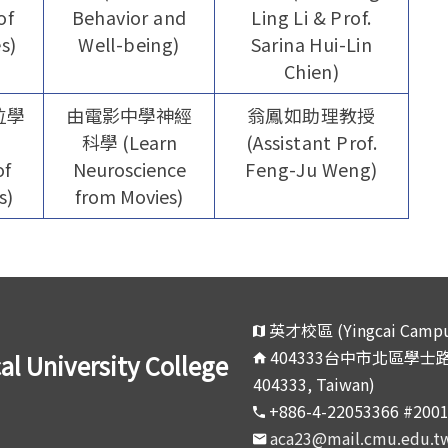
of
Behavior and
Ling Li & Prof.
s)
Well-being)
Sarina Hui-Lin
Chien)
位學
由電影中學神經
翁鳳如助理教授
科學 (Learn
(Assistant Prof.
of
Neuroscience
Feng-Ju Weng)
s)
from Movies)
英才校區 (Yingcai Campu
404333台中市北區學士路91號 (
niversity College
404333, Taiwan)
+886-4-22053366 #200
aca23@mail.cmu.edu.t