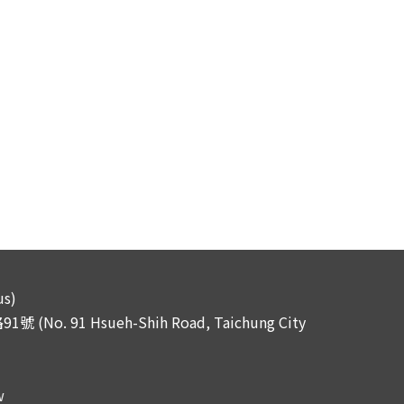
s)
No. 91 Hsueh-Shih Road, Taichung City
1
w