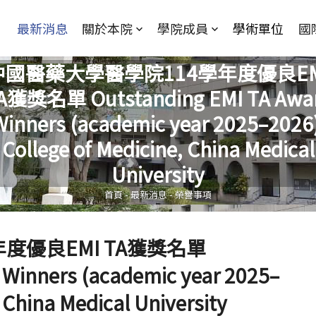
Jump to Main content
Jump to Navigation
最新消息
關於本院
學院成員
學術單位
國
中國醫藥大學醫學院114學年度優良EM
A獲獎名單 Outstanding EMI TA Awa
Winners (academic year 2025–2026)
您在這裡
College of Medicine, China Medical
University
首頁
-
最新消息
-
榮譽事項
度優良EMI TA獲獎名單
 Winners (academic year 2025–
, China Medical University