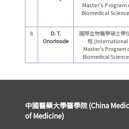
Master's Program 
Biomedical Science
8
D. T.
國際生物醫學碩士學
Onorinode
程 (International
Master's Program 
Biomedical Science
中國醫藥大學醫學院 (China Medical U
of Medicine)