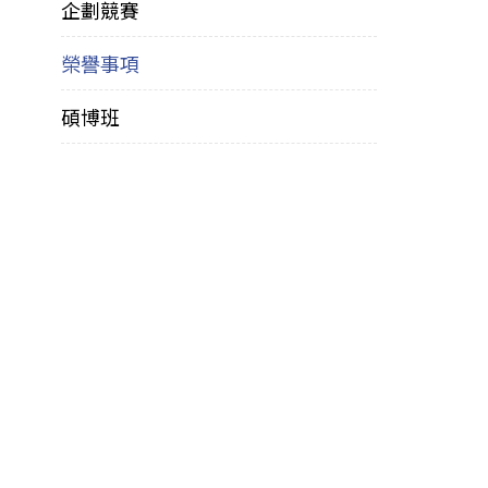
企劃競賽
榮譽事項
碩博班