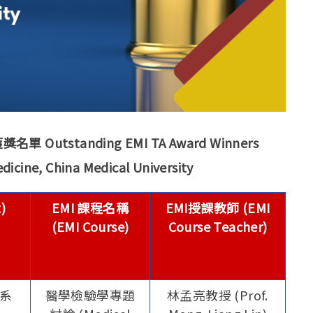
utstanding EMI TA Award Winners
dicine, China Medical University
)
EMI 課程名稱
EMI授課教師 (EMI
(EMI Course)
Course Teacher)
系
醫學檢驗學專題
林孟亮教授 (Prof.