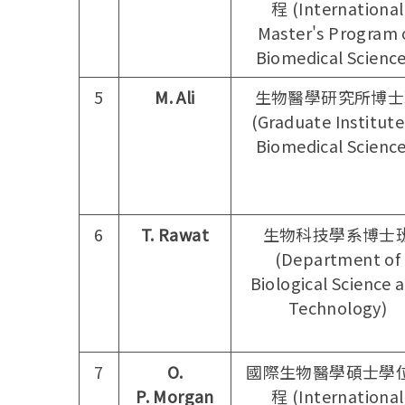
程 (International
Master's Program 
Biomedical Science
5
M. Ali
生物醫學研究所博士
(Graduate Institute
Biomedical Science
6
T. Rawat
生物科技學系博士
(Department of
Biological Science 
Technology)
7
O.
國際生物醫學碩士學
P. Morgan
程 (International