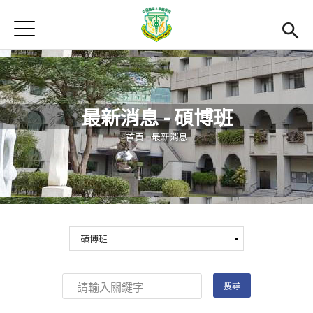
Jump to Main content
Jump to Navigation
首頁
最新消息
Open submenu (關於本院)
關於本院
最新消息 - 碩博班
Open submenu (學院成員)
學院成員
您在這裡
首頁
-
最新消息
學術單位
Open submenu (國際交流)
國際交流
活動集錦
雙語計畫
(link is external)
En