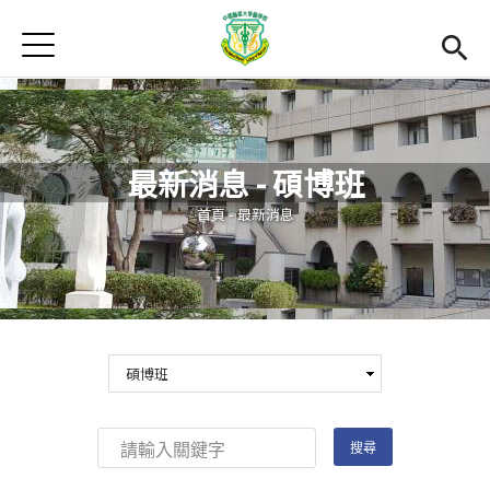
Jump to Main content
Jump to Navigation
首頁
最新消息
Open submenu (關於本院)
關於本院
最新消息 - 碩博班
Open submenu (學院成員)
學院成員
您在這裡
首頁
-
最新消息
學術單位
Open submenu (國際交流)
國際交流
活動集錦
雙語計畫
(link is external)
En