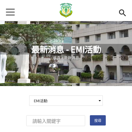
Jump to Main content
Jump to Navigation
首頁
最新消息
Open submenu (關於本院)
關於本院
最新消息 - EMI活動
Open submenu (學院成員)
學院成員
您在這裡
首頁
-
最新消息
學術單位
Open submenu (國際交流)
國際交流
活動集錦
雙語計畫
(link is external)
En