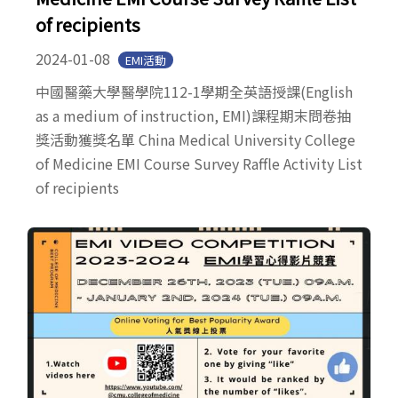
of recipients
2024-01-08
EMI活動
中國醫藥大學醫學院112-1學期全英語授課(English
as a medium of instruction, EMI)課程期末問卷抽
獎活動獲獎名單 China Medical University College
of Medicine EMI Course Survey Raffle Activity List
of recipients