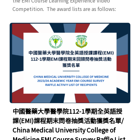
the EMI Course Learning Experience Video
Competition. The award lists are as follows:
中國醫藥大學醫學院112-1學期全英語授
課(EMI)課程期末問卷抽獎活動獲獎名單/
China Medical University College of
Medicine EMI Course Survey Raffle List