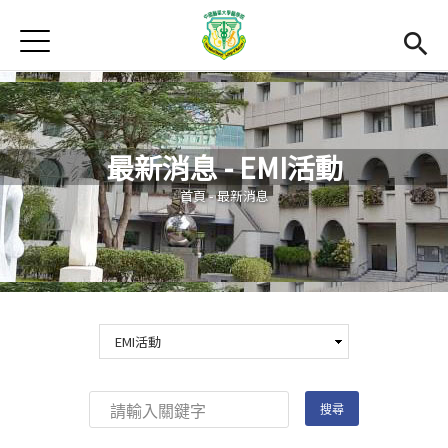
Jump to Main content
Jump to Navigation
首頁
最新消息
Open submenu (關於本院)
關於本院
最新消息 - EMI活動
Open submenu (學院成員)
學院成員
您在這裡
首頁
-
最新消息
學術單位
Open submenu (國際交流)
國際交流
活動集錦
雙語計畫
(link is external)
En