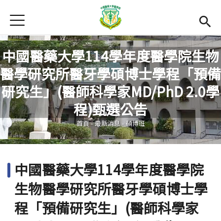
Jump to Main content
Jump to Navigation
首頁
最新消息
中國醫藥大學114學年度醫學院生物
Open submenu (關於本院)
關於本院
醫學研究所醫牙學碩博士學程「預備
Open submenu (學院成員)
學院成員
研究生」(醫師科學家MD/PhD 2.0學
您在這裡
程)甄選公告
學術單位
首頁
-
最新消息
-
碩博班
Open submenu (國際交流)
國際交流
活動集錦
中國醫藥大學114學年度醫學院
雙語計畫
(link is external)
生物醫學研究所醫牙學碩博士學
En
程「預備研究生」(醫師科學家