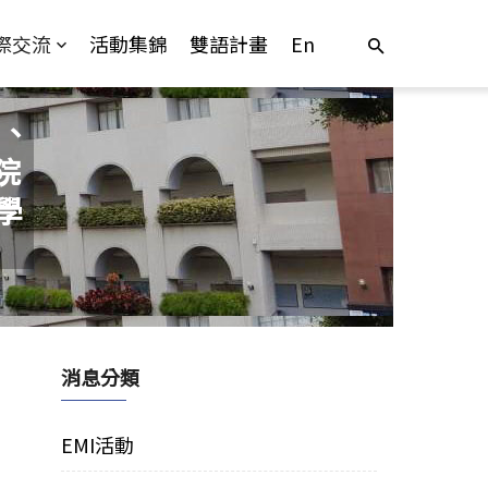
際交流
活動集錦
雙語計畫
En
、
院
學
消息分類
EMI活動