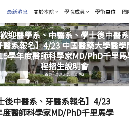
Jump to Main content
Jump to Navigation
最新消息
關於本院
學院成員
學術單位
國
歡迎醫學系、中醫系、學士後中醫系
牙醫系報名】4/23 中國醫藥大學醫學
115學年度醫師科學家MD/PhD千里馬
您在這裡
程招生說明會
首頁
-
最新消息
-
碩博班
後中醫系、牙醫系報名】4/23
度醫師科學家MD/PhD千里馬學