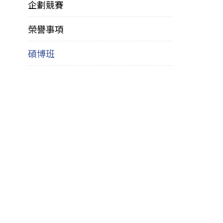
企劃競賽
榮譽事項
碩博班