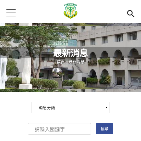
Jump to Main content
Jump to Navigation
首頁
最新消息
Open submenu (關於本院)
關於本院
最新消息
Open submenu (學院成員)
學院成員
您在這裡
首頁
-
最新消息
學術單位
Open submenu (國際交流)
國際交流
活動集錦
雙語計畫
(link is external)
En