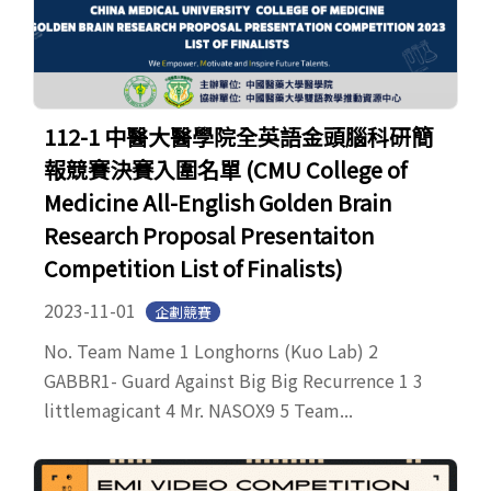
112-1 中醫大醫學院全英語金頭腦科研簡
報競賽決賽入圍名單 (CMU College of
Medicine All-English Golden Brain
Research Proposal Presentaiton
Competition List of Finalists)
2023-11-01
企劃競賽
No. Team Name 1 Longhorns (Kuo Lab) 2
GABBR1- Guard Against Big Big Recurrence 1 3
littlemagicant 4 Mr. NASOX9 5 Team...