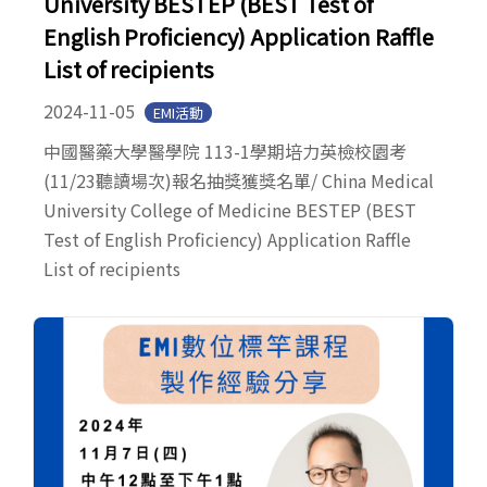
University BESTEP (BEST Test of
English Proficiency) Application Raffle
List of recipients
2024-11-05
EMI活動
中國醫藥大學醫學院 113-1學期培力英檢校園考
(11/23聽讀場次)報名抽獎獲獎名單/ China Medical
University College of Medicine BESTEP (BEST
Test of English Proficiency) Application Raffle
List of recipients