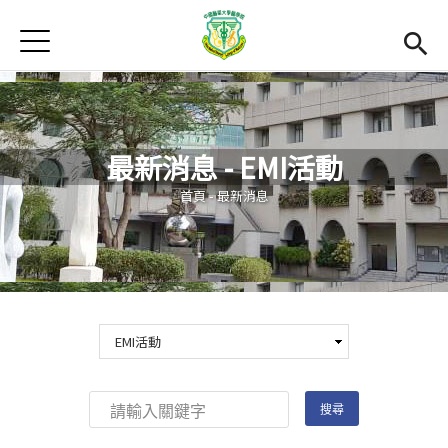
Jump to Main content
Jump to Navigation
首頁
最新消息
Open submenu (關於本院)
關於本院
最新消息 - EMI活動
Open submenu (學院成員)
學院成員
您在這裡
首頁
-
最新消息
學術單位
Open submenu (國際交流)
國際交流
活動集錦
雙語計畫
(link is external)
En