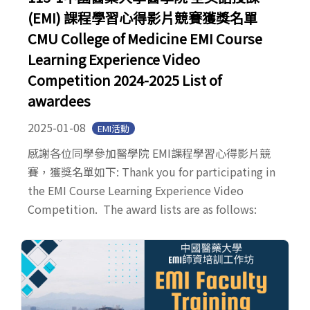
(EMI) 課程學習心得影片競賽獲獎名單
CMU College of Medicine EMI Course
Learning Experience Video
Competition 2024-2025 List of
awardees
2025-01-08
EMI活動
感謝各位同學參加醫學院 EMI課程學習心得影片競
賽，獲獎名單如下: Thank you for participating in
the EMI Course Learning Experience Video
Competition. The award lists are as follows: