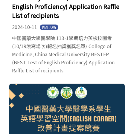
English Proficiency) Application Raffle
List of recipients
2024-10-11
EMI活動
中國醫藥大學醫學院 113-1學期培力英檢校園考
(10/19說寫場次)報名抽獎獲獎名單/ College of
Medicine, China Medical University BESTEP
(BEST Test of English Proficiency) Application
Raffle List of recipients