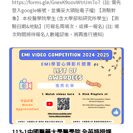
https://forms.gle/GnexK9oovWtrUm7o7 (註: 需先
登入google帳號，並備妥大頭貼電子檔) 【測驗對
象】 本校醫學院學生 (含大學部和研究所學生) 【測
驗日期&地點】(可報名兩場次，或擇一報名) (註: 場
次時間將待報名人數確認後，將再進行通知)
113-1中國醫藥大學醫學院 全英語授課